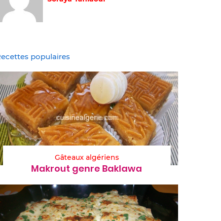
ecettes populaires
Gâteaux algériens
Makrout genre Baklawa