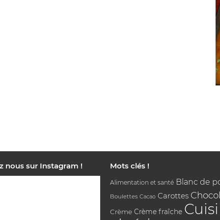
z nous sur Instagram !
Mots clés !
Blanc de p
Alimentation et santé
Chocol
Carottes
Boulettes
Cacao
Cuis
Crème
Crème fraîche