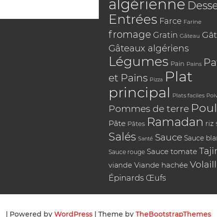
algérienne
Desse
Entrées
Farce
Farine
fromage
Gât
Gratin
Gâteau
Gâteaux algériens
Légumes
Pa
Pain
Pains
Plat
et Pains
Pizza
principal
Plats faciles
Poi
Poul
Pommes de terre
Ramadan
Pâte
riz
Pâtes
Salés
Sauce
Sauce bl
Santé
Taji
Sauce tomate
Sauce rouge
Volail
Viande hachée
viande
Épinards
Œufs
| Powered by
WordPress
| Theme by
TheBootstrapThemes