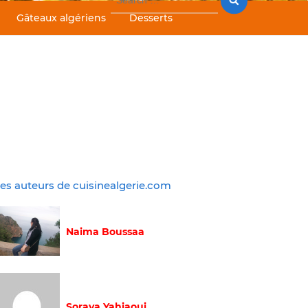
for:
Gâteaux algériens
Desserts
es auteurs de cuisinealgerie.com
Naima Boussaa
Soraya Yahiaoui