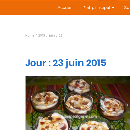
Accueil
Plat principal
So
Home
2015
juin
23
Jour :
23 juin 2015