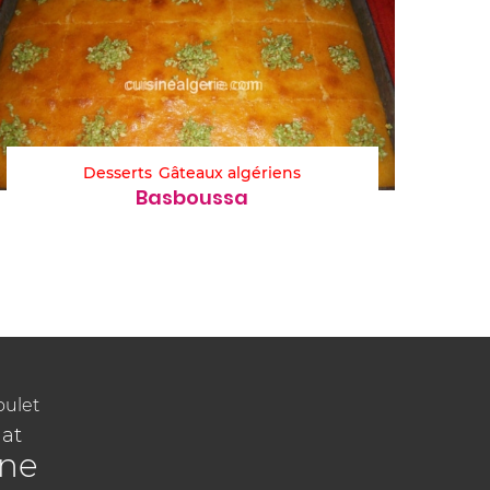
Desserts
Gâteaux algériens
Basboussa
oulet
at
ine