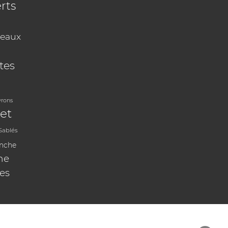
rts
eaux
tes
vrons
et
Sablés
anche
ne
les