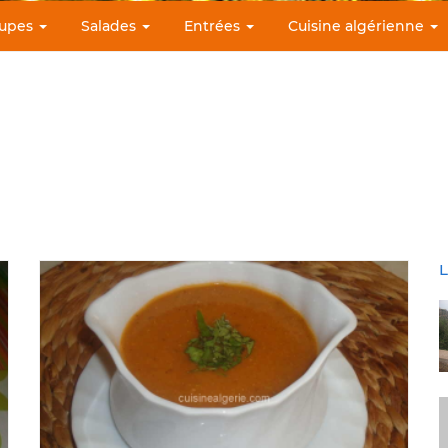
upes
Salades
Entrées
Cuisine algérienne
L