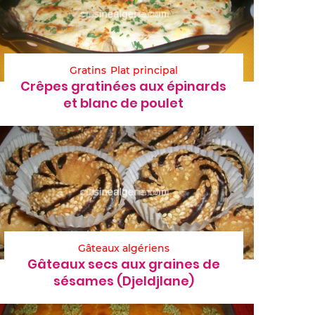
Gratins
Plat principal
Crêpes gratinées aux épinards
et blanc de poulet
Gâteaux algériens
Gâteaux secs aux graines de
sésames (Djeldjlane)