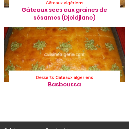
Gâteaux algériens
Gâteaux secs aux graines de
sésames (Djeldjlane)
Desserts
Gâteaux algériens
Basboussa