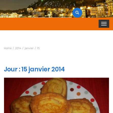
Search
for:
Toggle 
Home
2014
janvier
15
Jour :
15 janvier 2014