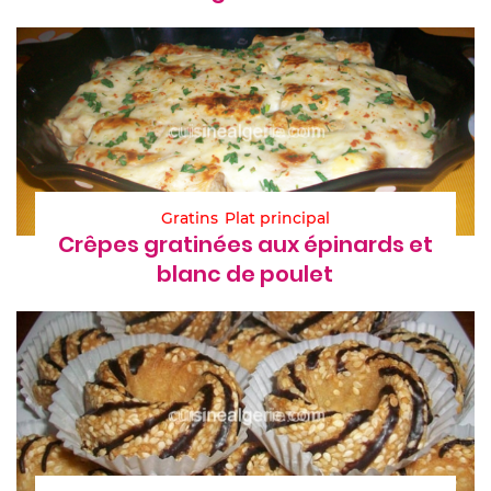
Gratins
Plat principal
Crêpes gratinées aux épinards et
blanc de poulet