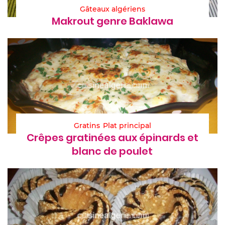
Gâteaux algériens
Makrout genre Baklawa
Gratins
Plat principal
Crêpes gratinées aux épinards et
blanc de poulet