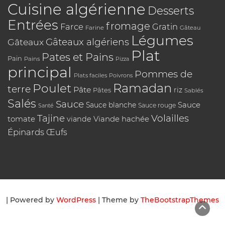
Cuisine algérienne
Desserts
Entrées
fromage
Farce
Gratin
Farine
Gâteau
Légumes
Gâteaux algériens
Gâteaux
Plat
Pates et Pains
Pain
Pains
Pizza
principal
Pommes de
Plats faciles
Poivrons
Poulet
Ramadan
terre
Pâte
riz
Pâtes
Sablés
Salés
Sauce
Sauce
Sauce blanche
Sauce rouge
Santé
Tajine
Volailles
tomate
Viande hachée
viande
Épinards
Œufs
| Powered by
WordPress
| Theme by
TheBootstrapThemes