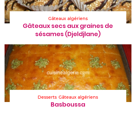
Gâteaux algériens
Gâteaux secs aux graines de
sésames (Djeldjlane)
Desserts
Gâteaux algériens
Basboussa