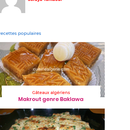
ecettes populaires
Gâteaux algériens
Makrout genre Baklawa