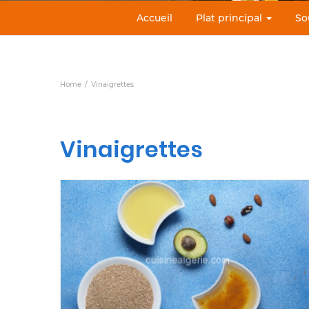
Accueil
Plat principal
So
Home
Vinaigrettes
Vinaigrettes