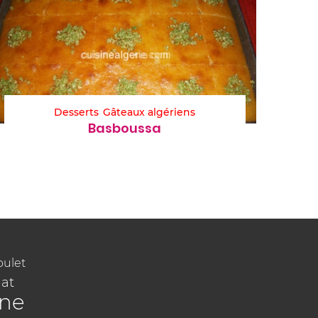
Desserts
Gâteaux algériens
Basboussa
oulet
at
ine