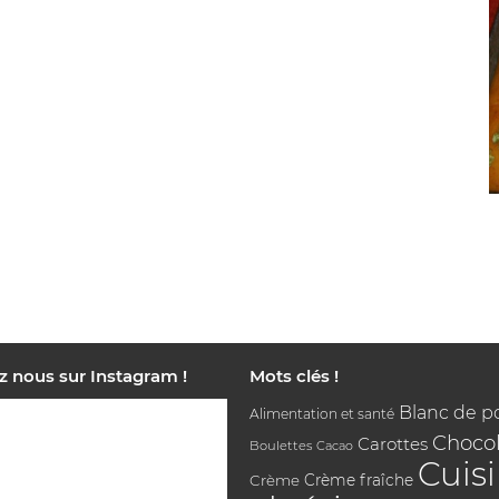
z nous sur Instagram !
Mots clés !
Blanc de p
Alimentation et santé
Chocol
Carottes
Boulettes
Cacao
Cuis
Crème
Crème fraîche