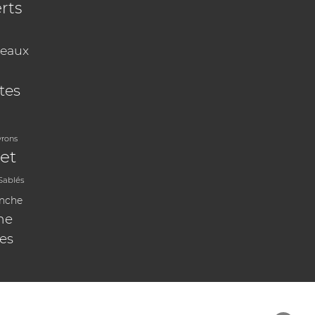
rts
eaux
tes
vrons
et
Sablés
anche
ne
les