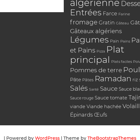
algérienne
Desse
Entrées
Farce
Farine
fromage
Gât
Gratin
Gâteau
Gâteaux algériens
Légumes
Pa
Pain
Pains
Plat
et Pains
Pizza
principal
Plats faciles
Poi
Poul
Pommes de terre
Ramadan
Pâte
riz
Pâtes
Salés
Sauce
Sauce bl
Santé
Taji
Sauce tomate
Sauce rouge
Volail
Viande hachée
viande
Épinards
Œufs
| Powered by
WordPress
| Theme by
TheBootstrapThemes