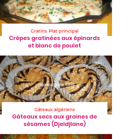
Gratins
Plat principal
Crêpes gratinées aux épinards
et blanc de poulet
Gâteaux algériens
Gâteaux secs aux graines de
sésames (Djeldjlane)