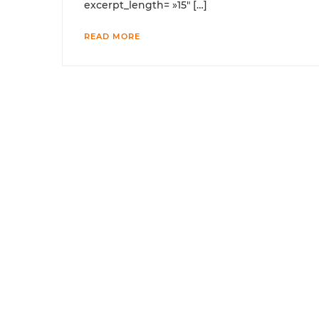
excerpt_length= »15″ […]
READ MORE