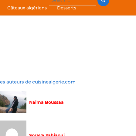
for:
Gâteaux algériens
Desserts
es auteurs de cuisinealgerie.com
Naima Boussaa
Soraya Yahiaoui