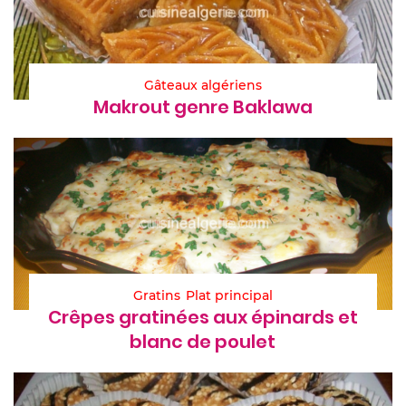
Gâteaux algériens
Makrout genre Baklawa
Gratins
Plat principal
Crêpes gratinées aux épinards et
blanc de poulet