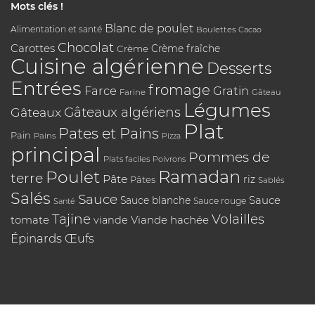
Mots clés !
Blanc de poulet
Alimentation et santé
Boulettes
Cacao
Chocolat
Carottes
Crème
Crème fraîche
Cuisine algérienne
Desserts
Entrées
fromage
Farce
Gratin
Farine
Gâteau
Légumes
Gâteaux algériens
Gâteaux
Plat
Pates et Pains
Pain
Pains
Pizza
principal
Pommes de
Plats faciles
Poivrons
Poulet
Ramadan
terre
Pâte
riz
Pâtes
Sablés
Salés
Sauce
Sauce
Sauce blanche
Sauce rouge
Santé
Tajine
Volailles
tomate
Viande hachée
viande
Épinards
Œufs