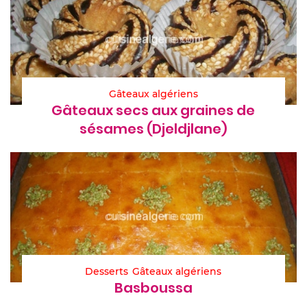
Gâteaux algériens
Gâteaux secs aux graines de
sésames (Djeldjlane)
Desserts
Gâteaux algériens
Basboussa