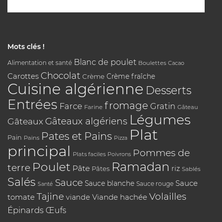
Mots clés !
Blanc de poulet
Alimentation et santé
Boulettes
Cacao
Chocolat
Carottes
Crème
Crème fraîche
Cuisine algérienne
Desserts
Entrées
fromage
Farce
Gratin
Farine
Gâteau
Légumes
Gâteaux algériens
Gâteaux
Plat
Pates et Pains
Pain
Pains
Pizza
principal
Pommes de
Plats faciles
Poivrons
Poulet
Ramadan
terre
Pâte
riz
Pâtes
Sablés
Salés
Sauce
Sauce
Sauce blanche
Sauce rouge
Santé
Tajine
Volailles
tomate
Viande hachée
viande
Épinards
Œufs