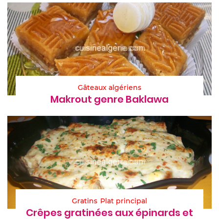
Gâteaux algériens
Makrout genre Baklawa
Gratins
Plat principal
Crêpes gratinées aux épinards et