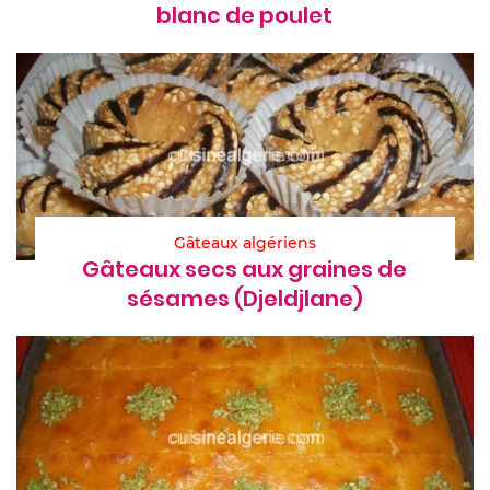
blanc de poulet
Gâteaux algériens
Gâteaux secs aux graines de
sésames (Djeldjlane)