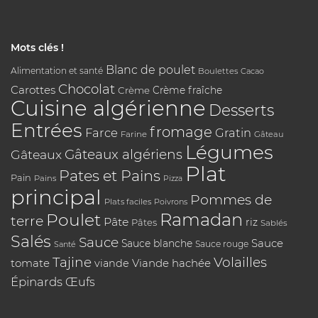
Mots clés !
Blanc de poulet
Alimentation et santé
Boulettes
Cacao
Chocolat
Carottes
Crème
Crème fraîche
Cuisine algérienne
Desserts
Entrées
fromage
Farce
Gratin
Farine
Gâteau
Légumes
Gâteaux algériens
Gâteaux
Plat
Pates et Pains
Pain
Pains
Pizza
principal
Pommes de
Plats faciles
Poivrons
Poulet
Ramadan
terre
Pâte
riz
Pâtes
Sablés
Salés
Sauce
Sauce
Sauce blanche
Sauce rouge
Santé
Tajine
Volailles
tomate
Viande hachée
viande
Épinards
Œufs