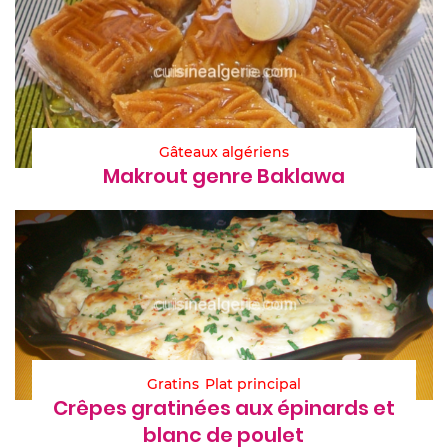
Gâteaux algériens
Makrout genre Baklawa
Gratins
Plat principal
Crêpes gratinées aux épinards et
blanc de poulet