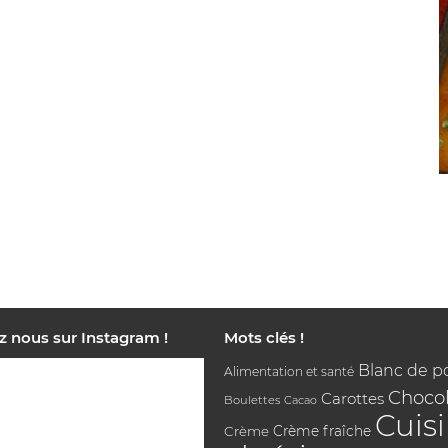
z nous sur Instagram !
Mots clés !
Blanc de p
Alimentation et santé
Chocol
Carottes
Boulettes
Cacao
Cuis
Crème
Crème fraîche