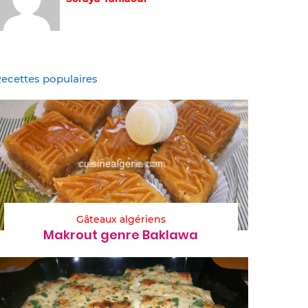
ecettes populaires
Gâteaux algériens
Makrout genre Baklawa