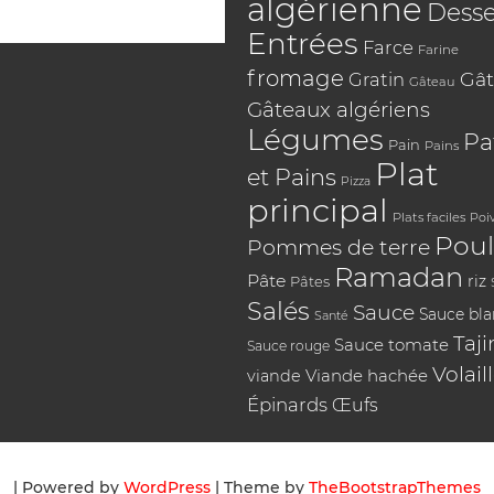
algérienne
Desse
Entrées
Farce
Farine
fromage
Gât
Gratin
Gâteau
Gâteaux algériens
Légumes
Pa
Pain
Pains
Plat
et Pains
Pizza
principal
Plats faciles
Poi
Poul
Pommes de terre
Ramadan
Pâte
riz
Pâtes
Salés
Sauce
Sauce bl
Santé
Taji
Sauce tomate
Sauce rouge
Volail
Viande hachée
viande
Épinards
Œufs
| Powered by
WordPress
| Theme by
TheBootstrapThemes