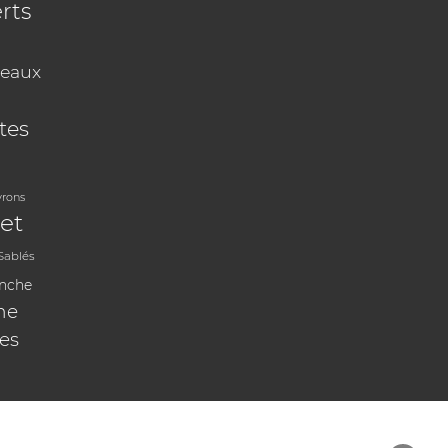
rts
eaux
tes
vrons
et
Sablés
anche
ne
les