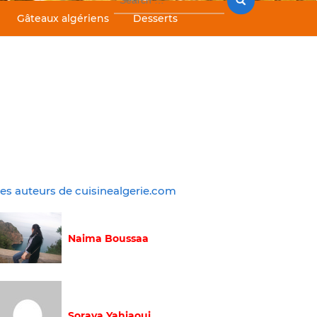
for:
Gâteaux algériens
Desserts
es auteurs de cuisinealgerie.com
Naima Boussaa
Soraya Yahiaoui