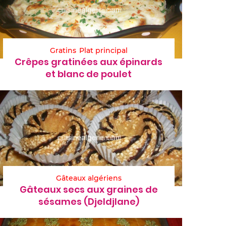
Gratins
Plat principal
Crêpes gratinées aux épinards
et blanc de poulet
Gâteaux algériens
Gâteaux secs aux graines de
sésames (Djeldjlane)