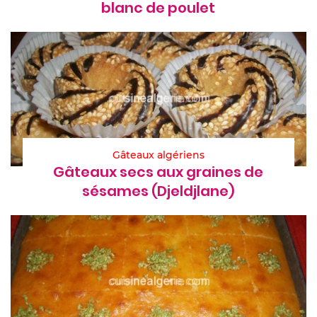
blanc de poulet
Gâteaux algériens
Gâteaux secs aux graines de
sésames (Djeldjlane)