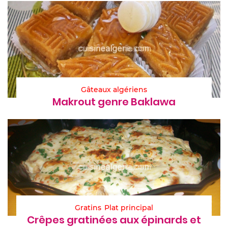
Gâteaux algériens
Makrout genre Baklawa
Gratins
Plat principal
Crêpes gratinées aux épinards et