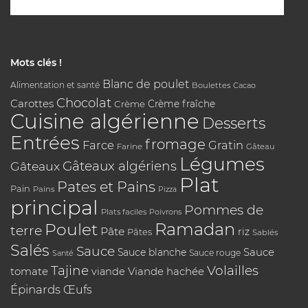
Mots clés !
Blanc de poulet
Alimentation et santé
Boulettes
Cacao
Chocolat
Carottes
Crème
Crème fraîche
Cuisine algérienne
Desserts
Entrées
fromage
Farce
Gratin
Farine
Gâteau
Légumes
Gâteaux algériens
Gâteaux
Plat
Pates et Pains
Pain
Pains
Pizza
principal
Pommes de
Plats faciles
Poivrons
Poulet
Ramadan
terre
Pâte
riz
Pâtes
Sablés
Salés
Sauce
Sauce
Sauce blanche
Sauce rouge
Santé
Tajine
Volailles
tomate
Viande hachée
viande
Épinards
Œufs