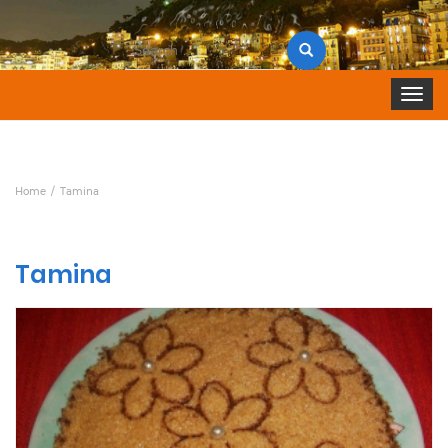
Search
for:
Toggle 
Home
Tamina
Tamina