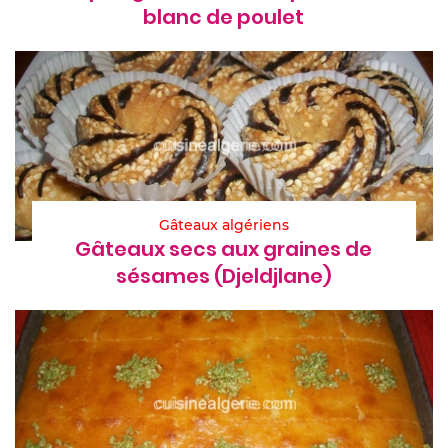
blanc de poulet
Gâteaux algériens
Gâteaux secs aux graines de
sésames (Djeldjlane)