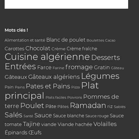
Mots clés !
Blanc de poulet
Alimentation et santé
Boulettes
Cacao
Chocolat
Carottes
Crème
Crème fraîche
Cuisine algérienne
Desserts
Entrées
fromage
Farce
Gratin
Farine
Gâteau
Légumes
Gâteaux algériens
Gâteaux
Plat
Pates et Pains
Pain
Pains
Pizza
principal
Pommes de
Plats faciles
Poivrons
Poulet
Ramadan
terre
Pâte
riz
Pâtes
Sablés
Salés
Sauce
Sauce
Sauce blanche
Sauce rouge
Santé
Tajine
Volailles
tomate
Viande hachée
viande
Épinards
Œufs