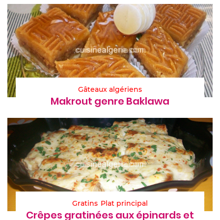
Gâteaux algériens
Makrout genre Baklawa
Gratins
Plat principal
Crêpes gratinées aux épinards et