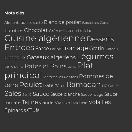
Mots clés !
Blanc de poulet
Alimentation et santé
Boulettes
Cacao
Chocolat
Carottes
Crème
Crème fraîche
Cuisine algérienne
Desserts
Entrées
fromage
Farce
Gratin
Farine
Gâteau
Légumes
Gâteaux algériens
Gâteaux
Plat
Pates et Pains
Pain
Pains
Pizza
principal
Pommes de
Plats faciles
Poivrons
Poulet
Ramadan
terre
Pâte
riz
Pâtes
Sablés
Salés
Sauce
Sauce
Sauce blanche
Sauce rouge
Santé
Tajine
Volailles
tomate
Viande hachée
viande
Épinards
Œufs