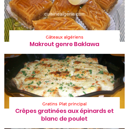
Gâteaux algériens
Makrout genre Baklawa
Gratins
Plat principal
Crêpes gratinées aux épinards et
blanc de poulet