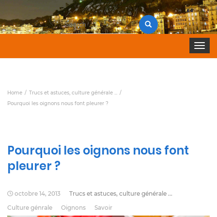
Search
for:
Toggle 
Home
Trucs et astuces, culture générale ...
Pourquoi les oignons nous font pleurer ?
Pourquoi les oignons nous font
pleurer ?
octobre 14, 2013
Trucs et astuces, culture générale ...
Culture génrale
Oignons
Savoir