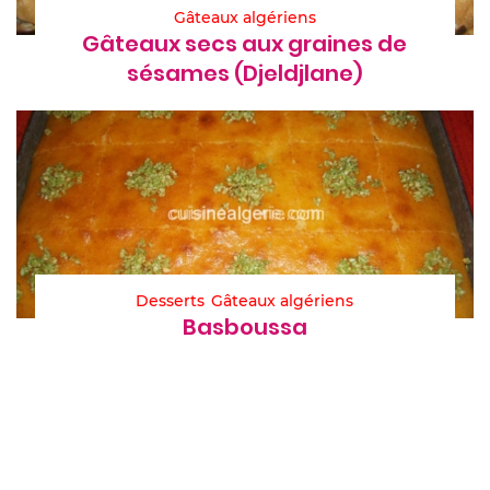
Gâteaux algériens
Gâteaux secs aux graines de
sésames (Djeldjlane)
Desserts
Gâteaux algériens
Basboussa