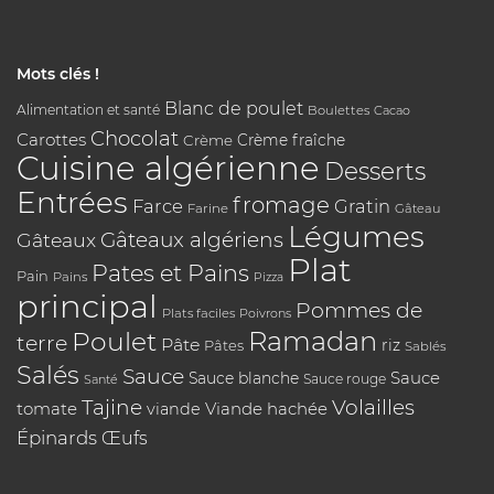
Mots clés !
Blanc de poulet
Alimentation et santé
Boulettes
Cacao
Chocolat
Carottes
Crème
Crème fraîche
Cuisine algérienne
Desserts
Entrées
fromage
Farce
Gratin
Farine
Gâteau
Légumes
Gâteaux algériens
Gâteaux
Plat
Pates et Pains
Pain
Pains
Pizza
principal
Pommes de
Plats faciles
Poivrons
Poulet
Ramadan
terre
Pâte
riz
Pâtes
Sablés
Salés
Sauce
Sauce
Sauce blanche
Sauce rouge
Santé
Tajine
Volailles
tomate
Viande hachée
viande
Épinards
Œufs