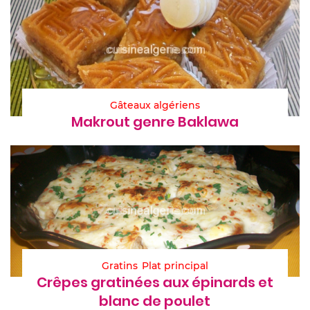
Gâteaux algériens
Makrout genre Baklawa
Gratins
Plat principal
Crêpes gratinées aux épinards et
blanc de poulet