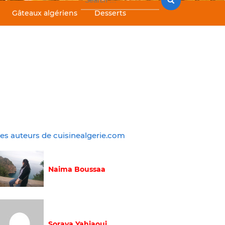
for:
Gâteaux algériens
Desserts
es auteurs de cuisinealgerie.com
Naima Boussaa
Soraya Yahiaoui