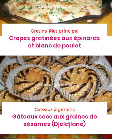
Gratins
Plat principal
Crêpes gratinées aux épinards
et blanc de poulet
Gâteaux algériens
Gâteaux secs aux graines de
sésames (Djeldjlane)