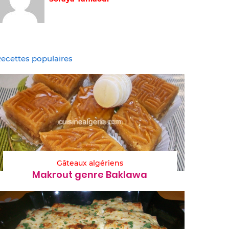
ecettes populaires
Gâteaux algériens
Makrout genre Baklawa