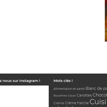
z nous sur Instagram !
Mots clés !
Blanc de p
Alimentation et santé
Chocol
Carottes
Boulettes
Cacao
Cuis
Crème
Crème fraîche