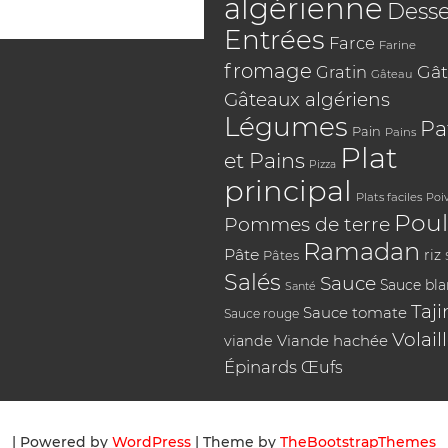
algérienne
Desse
Entrées
Farce
Farine
fromage
Gât
Gratin
Gâteau
Gâteaux algériens
Légumes
Pa
Pain
Pains
Plat
et Pains
Pizza
principal
Plats faciles
Poi
Poul
Pommes de terre
Ramadan
Pâte
riz
Pâtes
Salés
Sauce
Sauce bl
Santé
Taji
Sauce tomate
Sauce rouge
Volail
Viande hachée
viande
Épinards
Œufs
| Powered by
WordPress
| Theme by
TheBootstrapThemes