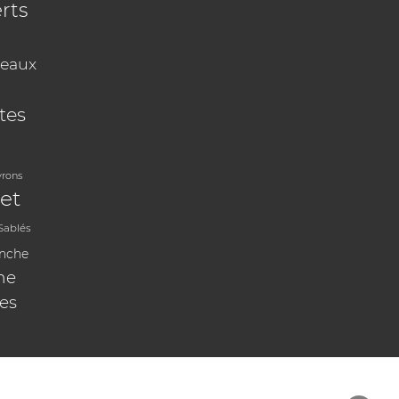
rts
eaux
tes
vrons
et
Sablés
anche
ne
les