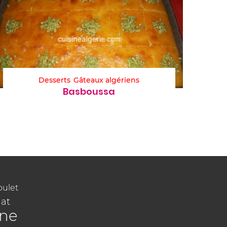
Desserts
Gâteaux algériens
Basboussa
oulet
at
ine