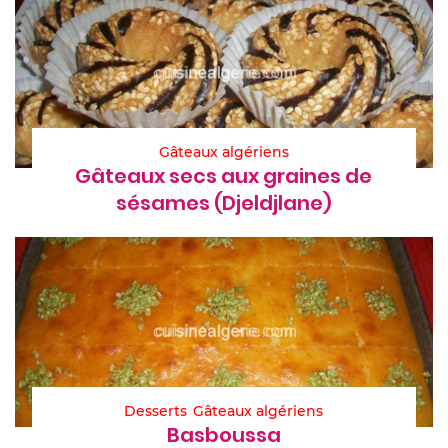
Gâteaux algériens
Gâteaux secs aux graines de
sésames (Djeldjlane)
Desserts
Gâteaux algériens
Basboussa