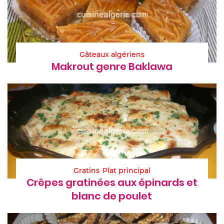
Gâteaux algériens
Makrout genre Baklawa
Gratins
Plat principal
Crêpes gratinées aux épinards et
blanc de poulet