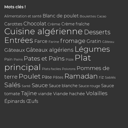
Mots clés !
Blanc de poulet
Alimentation et santé
Boulettes
Cacao
Chocolat
Carottes
Crème
Crème fraîche
Cuisine algérienne
Desserts
Entrées
fromage
Farce
Gratin
Farine
Gâteau
Légumes
Gâteaux algériens
Gâteaux
Plat
Pates et Pains
Pain
Pains
Pizza
principal
Pommes de
Plats faciles
Poivrons
Poulet
Ramadan
terre
Pâte
riz
Pâtes
Sablés
Salés
Sauce
Sauce
Sauce blanche
Sauce rouge
Santé
Tajine
Volailles
tomate
Viande hachée
viande
Épinards
Œufs