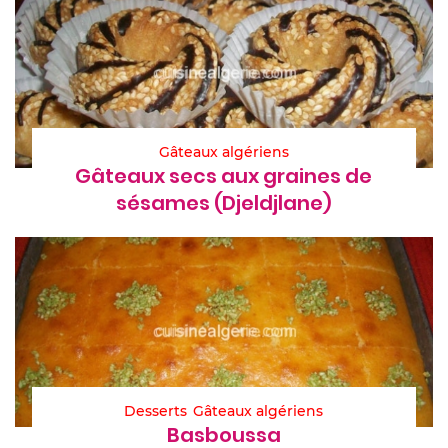
Gâteaux algériens
Gâteaux secs aux graines de
sésames (Djeldjlane)
Desserts
Gâteaux algériens
Basboussa