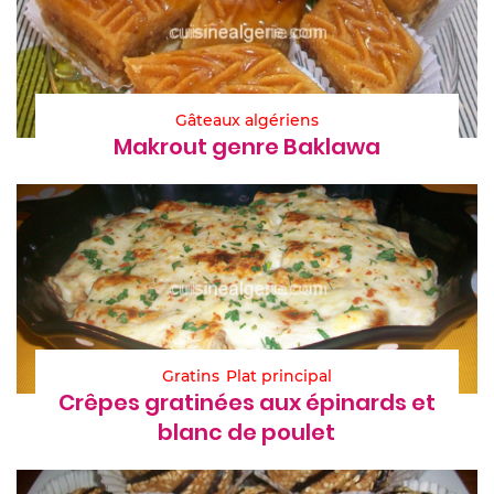
Gâteaux algériens
Makrout genre Baklawa
Gratins
Plat principal
Crêpes gratinées aux épinards et
blanc de poulet