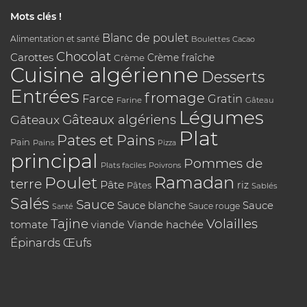
Mots clés !
Blanc de poulet
Alimentation et santé
Boulettes
Cacao
Chocolat
Carottes
Crème
Crème fraîche
Cuisine algérienne
Desserts
Entrées
fromage
Farce
Gratin
Farine
Gâteau
Légumes
Gâteaux algériens
Gâteaux
Plat
Pates et Pains
Pain
Pains
Pizza
principal
Pommes de
Plats faciles
Poivrons
Poulet
Ramadan
terre
Pâte
riz
Pâtes
Sablés
Salés
Sauce
Sauce
Sauce blanche
Sauce rouge
Santé
Tajine
Volailles
tomate
Viande hachée
viande
Épinards
Œufs