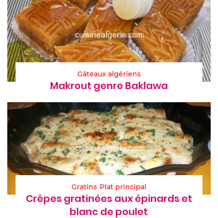
Gâteaux algériens
Makrout genre Baklawa
Gratins
Plat principal
Crêpes gratinées aux épinards et
blanc de poulet