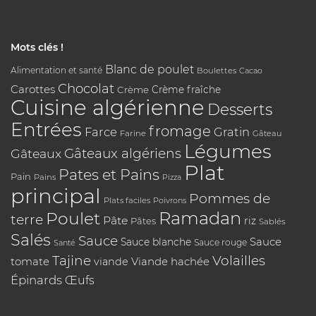
Mots clés !
Blanc de poulet
Alimentation et santé
Boulettes
Cacao
Chocolat
Carottes
Crème
Crème fraîche
Cuisine algérienne
Desserts
Entrées
fromage
Farce
Gratin
Farine
Gâteau
Légumes
Gâteaux algériens
Gâteaux
Plat
Pates et Pains
Pain
Pains
Pizza
principal
Pommes de
Plats faciles
Poivrons
Poulet
Ramadan
terre
Pâte
riz
Pâtes
Sablés
Salés
Sauce
Sauce
Sauce blanche
Sauce rouge
Santé
Tajine
Volailles
tomate
Viande hachée
viande
Épinards
Œufs