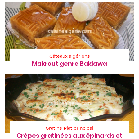
Gâteaux algériens
Makrout genre Baklawa
Gratins
Plat principal
Crêpes gratinées aux épinards et