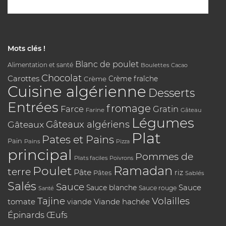
Mots clés !
Blanc de poulet
Alimentation et santé
Boulettes
Cacao
Chocolat
Carottes
Crème
Crème fraîche
Cuisine algérienne
Desserts
Entrées
fromage
Farce
Gratin
Farine
Gâteau
Légumes
Gâteaux algériens
Gâteaux
Plat
Pates et Pains
Pain
Pains
Pizza
principal
Pommes de
Plats faciles
Poivrons
Poulet
Ramadan
terre
Pâte
riz
Pâtes
Sablés
Salés
Sauce
Sauce
Sauce blanche
Sauce rouge
Santé
Tajine
Volailles
tomate
Viande hachée
viande
Épinards
Œufs