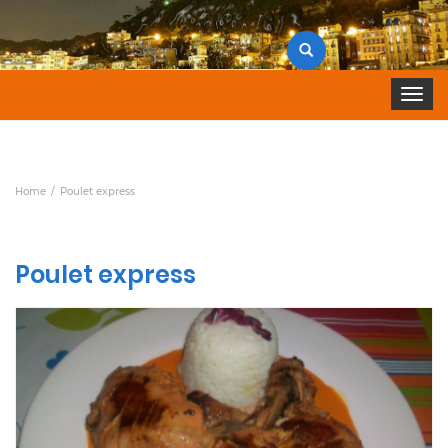
Search
for:
Toggle 
Home
Poulet express
Poulet express