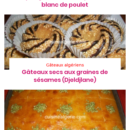
blanc de poulet
Gâteaux algériens
Gâteaux secs aux graines de
sésames (Djeldjlane)