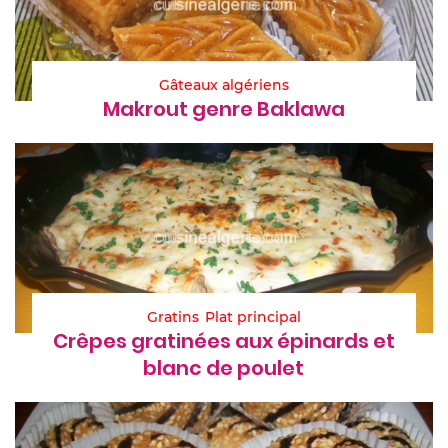
Gâteaux algériens
Makrout genre Baklawa
Gratins
Plat principal
Crêpes gratinées aux épinards et
blanc de poulet