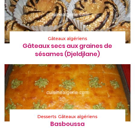
Gâteaux algériens
Gâteaux secs aux graines de
sésames (Djeldjlane)
Desserts
Gâteaux algériens
Basboussa