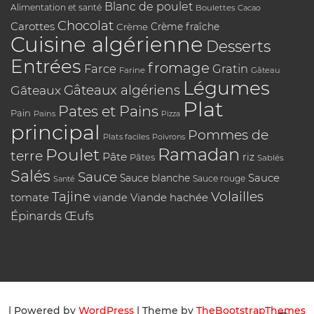
Blanc de poulet
Alimentation et santé
Boulettes
Cacao
Chocolat
Carottes
Crème
Crème fraîche
Cuisine algérienne
Desserts
Entrées
fromage
Farce
Gratin
Farine
Gâteau
Légumes
Gâteaux algériens
Gâteaux
Plat
Pates et Pains
Pain
Pains
Pizza
principal
Pommes de
Plats faciles
Poivrons
Poulet
Ramadan
terre
Pâte
riz
Pâtes
Sablés
Salés
Sauce
Sauce
Sauce blanche
Sauce rouge
Santé
Tajine
Volailles
tomate
Viande hachée
viande
Épinards
Œufs
| Powered by
WordPress
| Theme by
TheBootstrapThemes