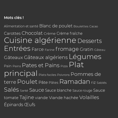
Mots clés !
Blanc de poulet
Alimentation et santé
Boulettes
Cacao
Chocolat
Carottes
Crème
Crème fraîche
Cuisine algérienne
Desserts
Entrées
fromage
Farce
Gratin
Farine
Gâteau
Légumes
Gâteaux algériens
Gâteaux
Plat
Pates et Pains
Pain
Pains
Pizza
principal
Pommes de
Plats faciles
Poivrons
Poulet
Ramadan
terre
Pâte
riz
Pâtes
Sablés
Salés
Sauce
Sauce
Sauce blanche
Sauce rouge
Santé
Tajine
Volailles
tomate
Viande hachée
viande
Épinards
Œufs