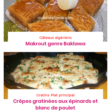
Gâteaux algériens
Makrout genre Baklawa
Gratins
Plat principal
Crêpes gratinées aux épinards et
blanc de poulet