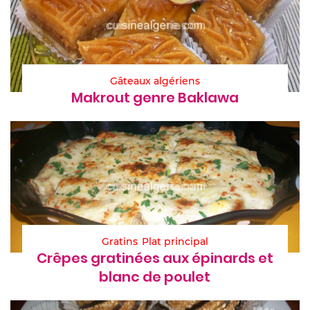
Gâteaux algériens
Makrout genre Baklawa
Gratins
Plat principal
Crêpes gratinées aux épinards et
blanc de poulet