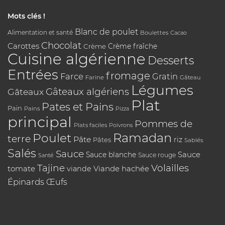
Mots clés !
Blanc de poulet
Alimentation et santé
Boulettes
Cacao
Chocolat
Carottes
Crème
Crème fraîche
Cuisine algérienne
Desserts
Entrées
fromage
Farce
Gratin
Farine
Gâteau
Légumes
Gâteaux algériens
Gâteaux
Plat
Pates et Pains
Pain
Pains
Pizza
principal
Pommes de
Plats faciles
Poivrons
Poulet
Ramadan
terre
Pâte
riz
Pâtes
Sablés
Salés
Sauce
Sauce
Sauce blanche
Sauce rouge
Santé
Tajine
Volailles
tomate
Viande hachée
viande
Épinards
Œufs