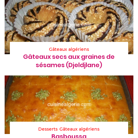
Gâteaux algériens
Gâteaux secs aux graines de
sésames (Djeldjlane)
Desserts
Gâteaux algériens
Basboussa