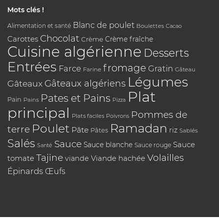
Mots clés !
Blanc de poulet
Alimentation et santé
Boulettes
Cacao
Chocolat
Carottes
Crème
Crème fraîche
Cuisine algérienne
Desserts
Entrées
fromage
Farce
Gratin
Farine
Gâteau
Légumes
Gâteaux algériens
Gâteaux
Plat
Pates et Pains
Pain
Pains
Pizza
principal
Pommes de
Plats faciles
Poivrons
Poulet
Ramadan
terre
Pâte
riz
Pâtes
Sablés
Salés
Sauce
Sauce
Sauce blanche
Sauce rouge
Santé
Tajine
Volailles
tomate
Viande hachée
viande
Épinards
Œufs