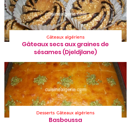
Gâteaux algériens
Gâteaux secs aux graines de
sésames (Djeldjlane)
Desserts
Gâteaux algériens
Basboussa