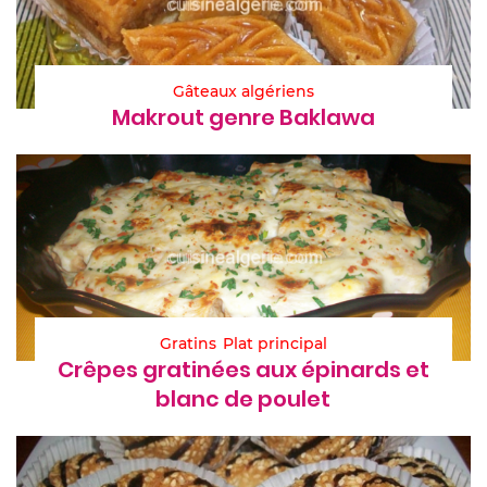
Gâteaux algériens
Makrout genre Baklawa
Gratins
Plat principal
Crêpes gratinées aux épinards et
blanc de poulet