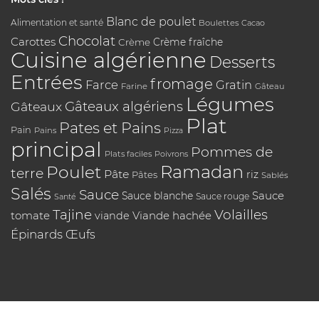
Blanc de poulet
Alimentation et santé
Boulettes
Cacao
Chocolat
Carottes
Crème
Crème fraîche
Cuisine algérienne
Desserts
Entrées
fromage
Farce
Gratin
Farine
Gâteau
Légumes
Gâteaux algériens
Gâteaux
Plat
Pates et Pains
Pain
Pains
Pizza
principal
Pommes de
Plats faciles
Poivrons
Poulet
Ramadan
terre
Pâte
riz
Pâtes
Sablés
Salés
Sauce
Sauce
Sauce blanche
Sauce rouge
Santé
Tajine
Volailles
tomate
Viande hachée
viande
Épinards
Œufs