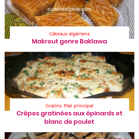
Gâteaux algériens
Makrout genre Baklawa
Gratins
Plat principal
Crêpes gratinées aux épinards et
blanc de poulet