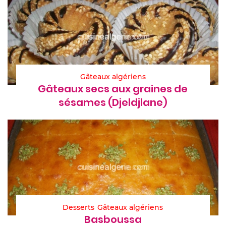
Gâteaux algériens
Gâteaux secs aux graines de
sésames (Djeldjlane)
Desserts
Gâteaux algériens
Basboussa