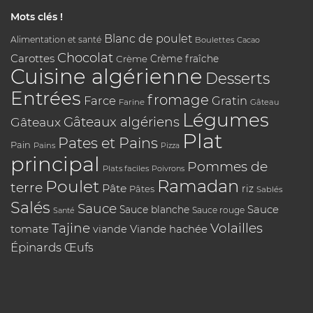
Mots clés !
Blanc de poulet
Alimentation et santé
Boulettes
Cacao
Chocolat
Carottes
Crème
Crème fraîche
Cuisine algérienne
Desserts
Entrées
fromage
Farce
Gratin
Farine
Gâteau
Légumes
Gâteaux algériens
Gâteaux
Plat
Pates et Pains
Pain
Pains
Pizza
principal
Pommes de
Plats faciles
Poivrons
Poulet
Ramadan
terre
Pâte
riz
Pâtes
Sablés
Salés
Sauce
Sauce
Sauce blanche
Sauce rouge
Santé
Tajine
Volailles
tomate
Viande hachée
viande
Épinards
Œufs