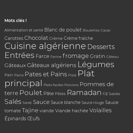
Mots clés !
Blanc de poulet
Alimentation et santé
Boulettes
Cacao
Chocolat
Carottes
Crème
Crème fraîche
Cuisine algérienne
Desserts
Entrées
fromage
Farce
Gratin
Farine
Gâteau
Légumes
Gâteaux algériens
Gâteaux
Plat
Pates et Pains
Pain
Pains
Pizza
principal
Pommes de
Plats faciles
Poivrons
Poulet
Ramadan
terre
Pâte
riz
Pâtes
Sablés
Salés
Sauce
Sauce
Sauce blanche
Sauce rouge
Santé
Tajine
Volailles
tomate
Viande hachée
viande
Épinards
Œufs