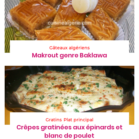
Gâteaux algériens
Makrout genre Baklawa
Gratins
Plat principal
Crêpes gratinées aux épinards et
blanc de poulet