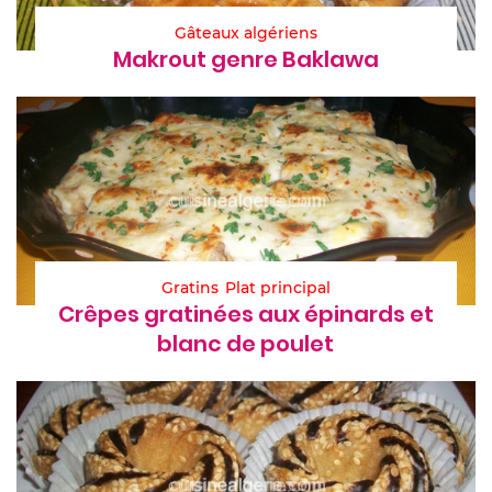
Gâteaux algériens
Makrout genre Baklawa
Gratins
Plat principal
Crêpes gratinées aux épinards et
blanc de poulet