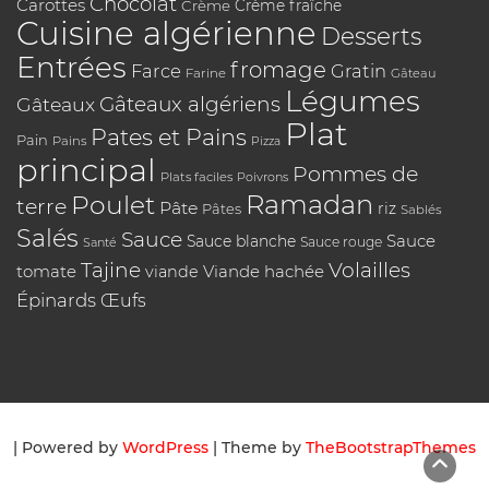
Chocolat
Carottes
Crème
Crème fraîche
Cuisine algérienne
Desserts
Entrées
fromage
Farce
Gratin
Farine
Gâteau
Légumes
Gâteaux algériens
Gâteaux
Plat
Pates et Pains
Pain
Pains
Pizza
principal
Pommes de
Plats faciles
Poivrons
Poulet
Ramadan
terre
Pâte
riz
Pâtes
Sablés
Salés
Sauce
Sauce
Sauce blanche
Sauce rouge
Santé
Tajine
Volailles
tomate
Viande hachée
viande
Épinards
Œufs
| Powered by
WordPress
| Theme by
TheBootstrapThemes