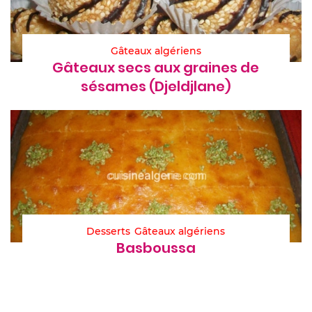
Gâteaux algériens
Gâteaux secs aux graines de
sésames (Djeldjlane)
Desserts
Gâteaux algériens
Basboussa