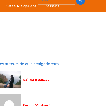
for:
Gâteaux algériens
Desserts
es auteurs de cuisinealgerie.com
Naima Boussaa
Soraya Yahiaoui