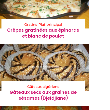
Gratins
Plat principal
Crêpes gratinées aux épinards
et blanc de poulet
Gâteaux algériens
Gâteaux secs aux graines de
sésames (Djeldjlane)