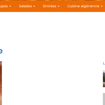
upes
Salades
Entrées
Cuisine algérienne
e
L