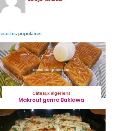
ecettes populaires
Gâteaux algériens
Makrout genre Baklawa