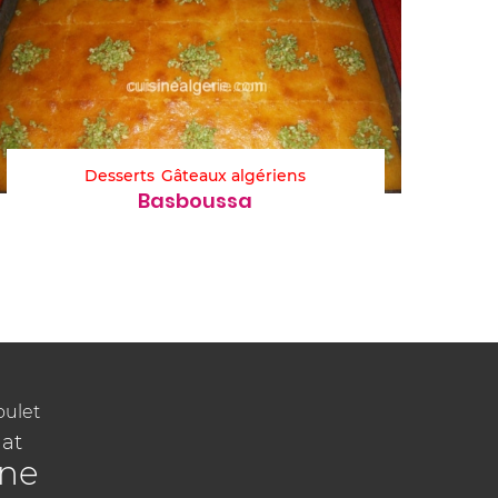
Desserts
Gâteaux algériens
Basboussa
oulet
at
ine