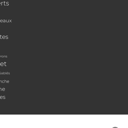
rts
eaux
tes
vrons
et
Sablés
anche
ne
les