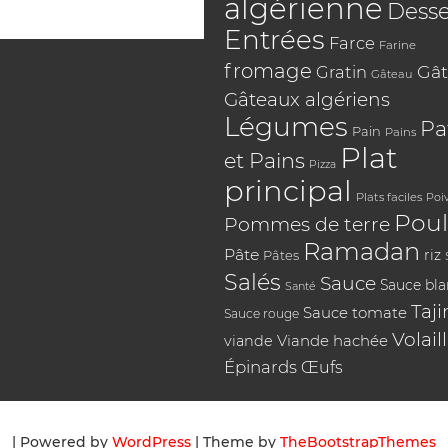
algérienne
Desse
Entrées
Farce
Farine
fromage
Gât
Gratin
Gâteau
Gâteaux algériens
Légumes
Pa
Pain
Pains
Plat
et Pains
Pizza
principal
Plats faciles
Poi
Poul
Pommes de terre
Ramadan
Pâte
riz
Pâtes
Salés
Sauce
Sauce bl
Santé
Taji
Sauce tomate
Sauce rouge
Volail
Viande hachée
viande
Épinards
Œufs
| Powered by
WordPress
| Theme by
TheBootstrapThemes