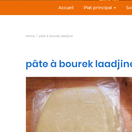
Accueil
Plat principal
So
Home
pâte à bourek laadjine
pâte à bourek laadjin