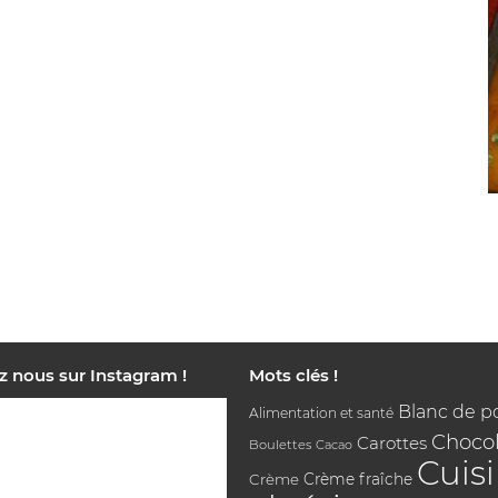
z nous sur Instagram !
Mots clés !
Blanc de p
Alimentation et santé
Chocol
Carottes
Boulettes
Cacao
Cuis
Crème
Crème fraîche