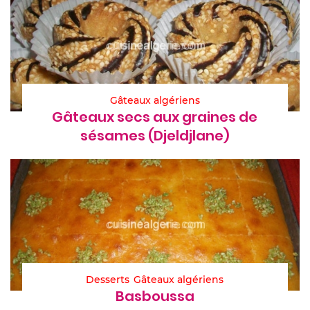
Gâteaux algériens
Gâteaux secs aux graines de
sésames (Djeldjlane)
Desserts
Gâteaux algériens
Basboussa