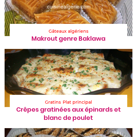
Gâteaux algériens
Makrout genre Baklawa
Gratins
Plat principal
Crêpes gratinées aux épinards et
blanc de poulet