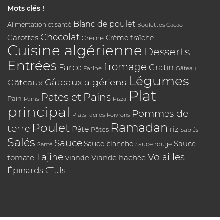
Mots clés !
Blanc de poulet
Alimentation et santé
Boulettes
Cacao
Chocolat
Carottes
Crème
Crème fraîche
Cuisine algérienne
Desserts
Entrées
fromage
Farce
Gratin
Farine
Gâteau
Légumes
Gâteaux algériens
Gâteaux
Plat
Pates et Pains
Pain
Pains
Pizza
principal
Pommes de
Plats faciles
Poivrons
Poulet
Ramadan
terre
Pâte
riz
Pâtes
Sablés
Salés
Sauce
Sauce
Sauce blanche
Sauce rouge
Santé
Tajine
Volailles
tomate
Viande hachée
viande
Épinards
Œufs