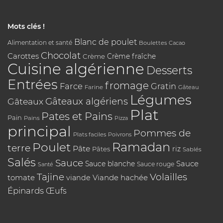
Mots clés !
Blanc de poulet
Alimentation et santé
Boulettes
Cacao
Chocolat
Carottes
Crème
Crème fraîche
Cuisine algérienne
Desserts
Entrées
fromage
Farce
Gratin
Farine
Gâteau
Légumes
Gâteaux algériens
Gâteaux
Plat
Pates et Pains
Pain
Pains
Pizza
principal
Pommes de
Plats faciles
Poivrons
Poulet
Ramadan
terre
Pâte
riz
Pâtes
Sablés
Salés
Sauce
Sauce
Sauce blanche
Sauce rouge
Santé
Tajine
Volailles
tomate
Viande hachée
viande
Épinards
Œufs