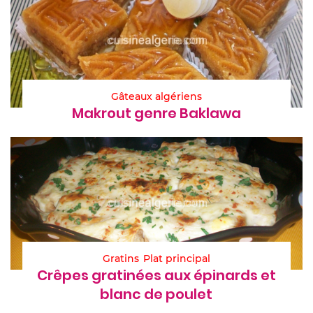
Gâteaux algériens
Makrout genre Baklawa
Gratins
Plat principal
Crêpes gratinées aux épinards et
blanc de poulet