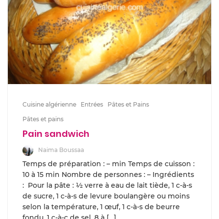
Cuisine algérienne
Entrées
Pâtes et Pains
Pâtes et pains
Pain sandwich
Naima Boussaa
Temps de préparation : – min Temps de cuisson :
10 à 15 min Nombre de personnes : – Ingrédients
: Pour la pâte : ½ verre à eau de lait tiède, 1 c-à-s
de sucre, 1 c-à-s de levure boulangère ou moins
selon la température, 1 œuf, 1 c-à-s de beurre
fondu, 1 c-à-c de sel, 8 à […]