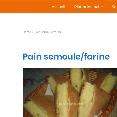
Accueil
Plat principal
So
Home
Pain semoule/farine
Pain semoule/farine