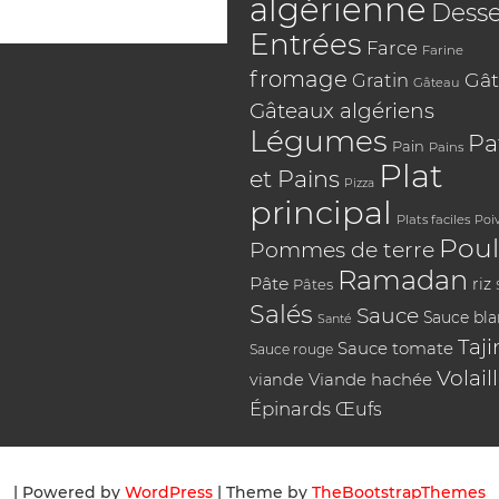
algérienne
Desse
Entrées
Farce
Farine
fromage
Gât
Gratin
Gâteau
Gâteaux algériens
Légumes
Pa
Pain
Pains
Plat
et Pains
Pizza
principal
Plats faciles
Poi
Poul
Pommes de terre
Ramadan
Pâte
riz
Pâtes
Salés
Sauce
Sauce bl
Santé
Taji
Sauce tomate
Sauce rouge
Volail
Viande hachée
viande
Épinards
Œufs
| Powered by
WordPress
| Theme by
TheBootstrapThemes