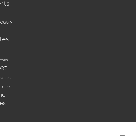
rts
eaux
tes
vrons
et
Sablés
anche
ne
les