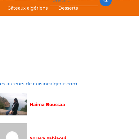
for:
Gâteaux algériens
Desserts
es auteurs de cuisinealgerie.com
Naima Boussaa
Soraya Yahiaoui