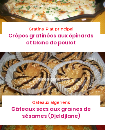
Gratins
Plat principal
Crêpes gratinées aux épinards
et blanc de poulet
Gâteaux algériens
Gâteaux secs aux graines de
sésames (Djeldjlane)