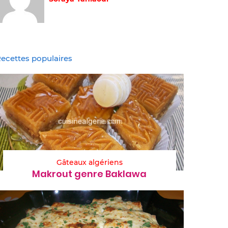
ecettes populaires
Gâteaux algériens
Makrout genre Baklawa