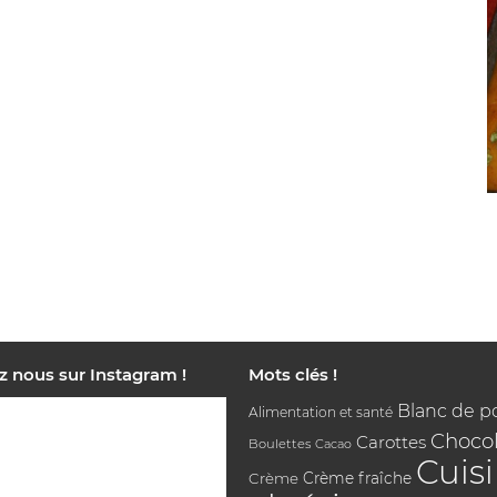
z nous sur Instagram !
Mots clés !
Blanc de p
Alimentation et santé
Chocol
Carottes
Boulettes
Cacao
Cuis
Crème
Crème fraîche