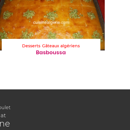
Desserts
Gâteaux algériens
Basboussa
oulet
at
ine