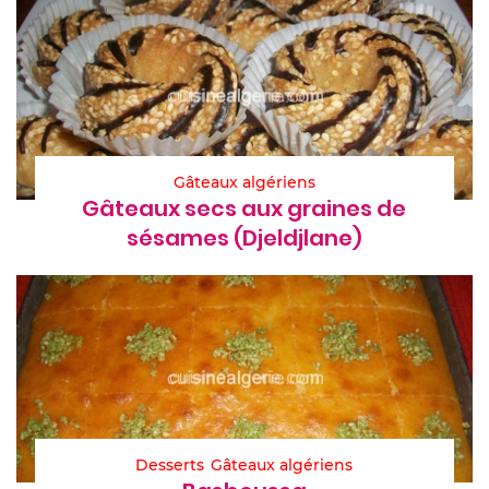
Gâteaux algériens
Gâteaux secs aux graines de
sésames (Djeldjlane)
Desserts
Gâteaux algériens