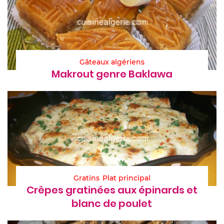
Gâteaux algériens
Makrout genre Baklawa
Gratins
Plat principal
Crêpes gratinées aux épinards et
blanc de poulet