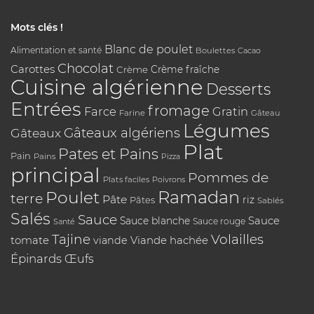
Mots clés !
Blanc de poulet
Alimentation et santé
Boulettes
Cacao
Chocolat
Carottes
Crème
Crème fraîche
Cuisine algérienne
Desserts
Entrées
fromage
Farce
Gratin
Farine
Gâteau
Légumes
Gâteaux algériens
Gâteaux
Plat
Pates et Pains
Pain
Pains
Pizza
principal
Pommes de
Plats faciles
Poivrons
Poulet
Ramadan
terre
Pâte
riz
Pâtes
Sablés
Salés
Sauce
Sauce
Sauce blanche
Sauce rouge
Santé
Tajine
Volailles
tomate
Viande hachée
viande
Épinards
Œufs