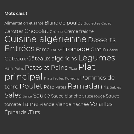
Mots clés !
Blanc de poulet
Alimentation et santé
Boulettes
Cacao
Chocolat
Carottes
Crème
Crème fraîche
Cuisine algérienne
Desserts
Entrées
fromage
Farce
Gratin
Farine
Gâteau
Légumes
Gâteaux algériens
Gâteaux
Plat
Pates et Pains
Pain
Pains
Pizza
principal
Pommes de
Plats faciles
Poivrons
Poulet
Ramadan
terre
Pâte
riz
Pâtes
Sablés
Salés
Sauce
Sauce
Sauce blanche
Sauce rouge
Santé
Tajine
Volailles
tomate
Viande hachée
viande
Épinards
Œufs