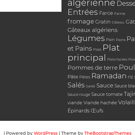
algérienne
Desse
Entrées
Farce
Farine
fromage
Gât
Gratin
Gâteau
Gâteaux algériens
Légumes
Pa
Pain
Pains
Plat
et Pains
Pizza
principal
Plats faciles
Poi
Poul
Pommes de terre
Ramadan
Pâte
riz
Pâtes
Salés
Sauce
Sauce bl
Santé
Taji
Sauce tomate
Sauce rouge
Volail
Viande hachée
viande
Épinards
Œufs
| Powered by
WordPress
| Theme by
TheBootstrapThemes