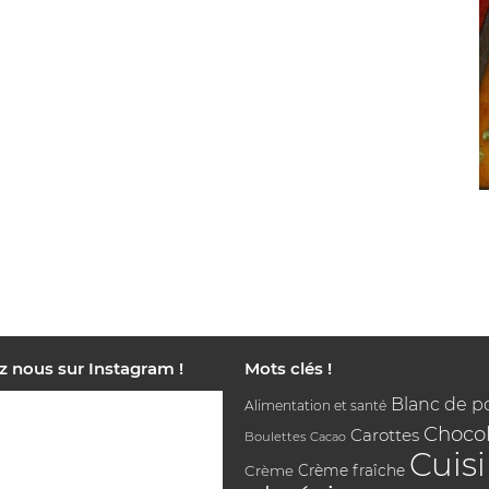
z nous sur Instagram !
Mots clés !
Blanc de p
Alimentation et santé
Chocol
Carottes
Boulettes
Cacao
Cuis
Crème
Crème fraîche