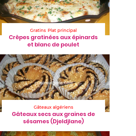
Gratins
Plat principal
Crêpes gratinées aux épinards
et blanc de poulet
Gâteaux algériens
Gâteaux secs aux graines de
sésames (Djeldjlane)