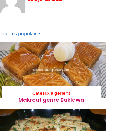
ecettes populaires
Gâteaux algériens
Makrout genre Baklawa