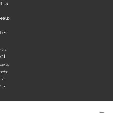
rts
eaux
tes
vrons
et
Sablés
anche
ne
les