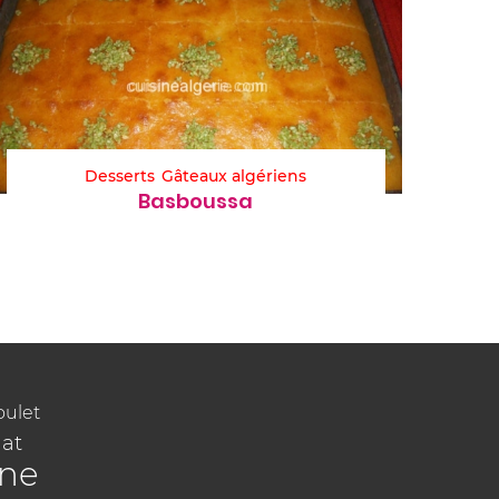
Desserts
Gâteaux algériens
Basboussa
oulet
at
ine