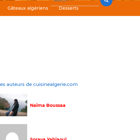
for:
Gâteaux algériens
Desserts
es auteurs de cuisinealgerie.com
Naima Boussaa
Soraya Yahiaoui