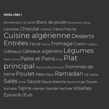
Mots clés !
Blanc de poulet
Alimentation et santé
Boulettes
Cacao
Chocolat
Carottes
Crème
Crème fraîche
Cuisine algérienne
Desserts
Entrées
fromage
Farce
Gratin
Farine
Gâteau
Légumes
Gâteaux algériens
Gâteaux
Plat
Pates et Pains
Pain
Pains
Pizza
principal
Pommes de
Plats faciles
Poivrons
Poulet
Ramadan
terre
Pâte
riz
Pâtes
Sablés
Salés
Sauce
Sauce
Sauce blanche
Sauce rouge
Santé
Tajine
Volailles
tomate
Viande hachée
viande
Épinards
Œufs