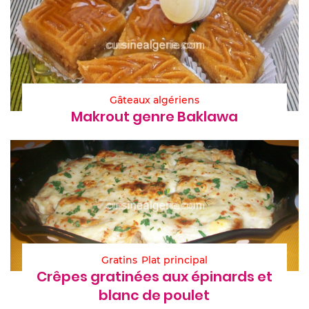
Gâteaux algériens
Makrout genre Baklawa
Gratins
Plat principal
Crêpes gratinées aux épinards et
blanc de poulet