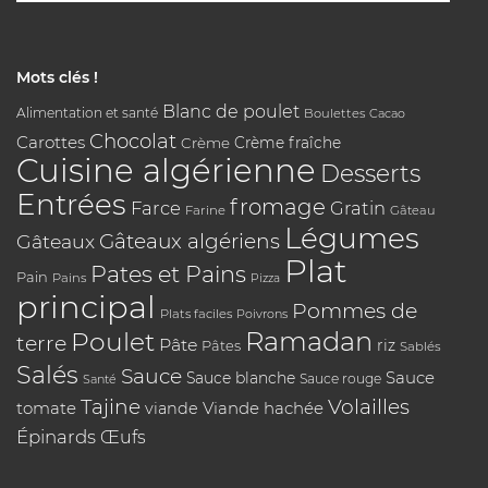
Mots clés !
Blanc de poulet
Alimentation et santé
Boulettes
Cacao
Chocolat
Carottes
Crème
Crème fraîche
Cuisine algérienne
Desserts
Entrées
fromage
Farce
Gratin
Farine
Gâteau
Légumes
Gâteaux algériens
Gâteaux
Plat
Pates et Pains
Pain
Pains
Pizza
principal
Pommes de
Plats faciles
Poivrons
Poulet
Ramadan
terre
Pâte
riz
Pâtes
Sablés
Salés
Sauce
Sauce
Sauce blanche
Sauce rouge
Santé
Tajine
Volailles
tomate
Viande hachée
viande
Épinards
Œufs