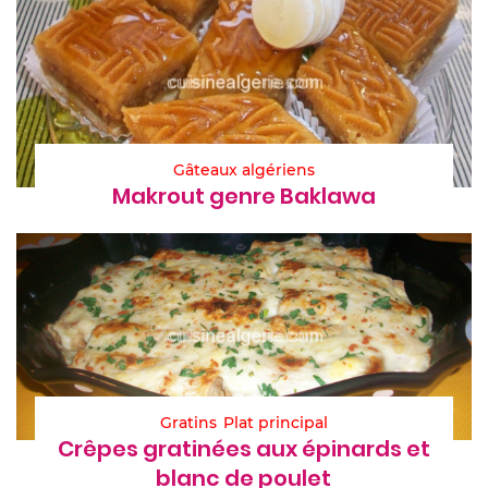
Gâteaux algériens
Makrout genre Baklawa
Gratins
Plat principal
Crêpes gratinées aux épinards et
blanc de poulet