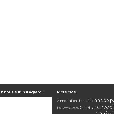
z nous sur Instagram !
Mots clés !
Blanc de p
Alimentation et santé
Chocol
Carottes
Boulettes
Cacao