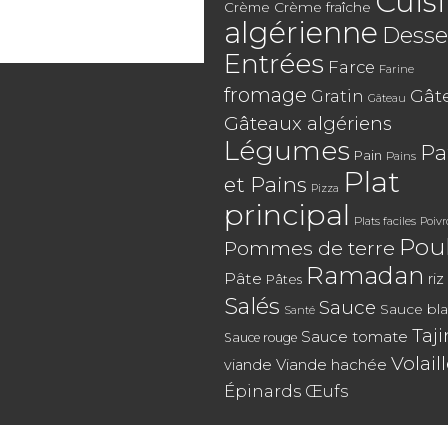
Cuis
Crème
Crème fraîche
algérienne
Desse
Entrées
Farce
Farine
fromage
Gât
Gratin
Gâteau
Gâteaux algériens
Légumes
Pa
Pain
Pains
Plat
et Pains
Pizza
principal
Plats faciles
Poiv
Pou
Pommes de terre
Ramadan
Pâte
riz
Pâtes
Salés
Sauce
Sauce bl
Santé
Taj
Sauce tomate
Sauce rouge
Volail
Viande hachée
viande
Épinards
Œufs