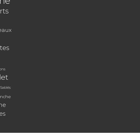
ine
rts
eaux
tes
rons
let
Sablés
anche
ine
les