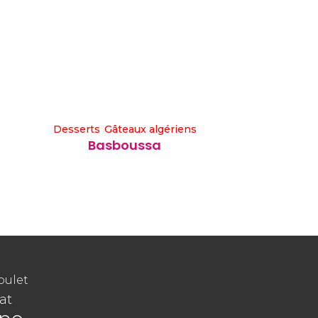
Desserts
Gâteaux algériens
Basboussa
oulet
at