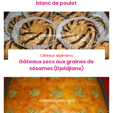
blanc de poulet
Gâteaux algériens
Gâteaux secs aux graines de
sésames (Djeldjlane)