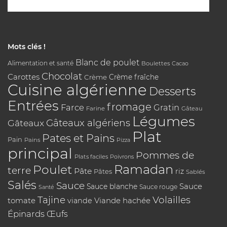
Mots clés !
Blanc de poulet
Alimentation et santé
Boulettes
Cacao
Chocolat
Carottes
Crème
Crème fraîche
Cuisine algérienne
Desserts
Entrées
fromage
Farce
Gratin
Farine
Gâteau
Légumes
Gâteaux algériens
Gâteaux
Plat
Pates et Pains
Pain
Pains
Pizza
principal
Pommes de
Plats faciles
Poivrons
Poulet
Ramadan
terre
Pâte
riz
Pâtes
Sablés
Salés
Sauce
Sauce
Sauce blanche
Sauce rouge
Santé
Tajine
Volailles
tomate
Viande hachée
viande
Épinards
Œufs