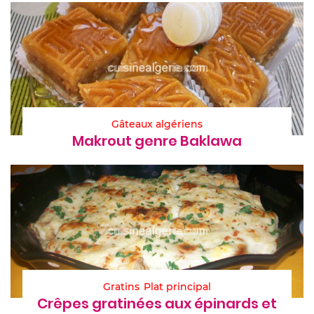
Gâteaux algériens
Makrout genre Baklawa
Gratins
Plat principal
Crêpes gratinées aux épinards et