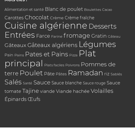
Blanc de poulet
Alimentation et santé
Boulettes
Cacao
Chocolat
Carottes
Crème
Crème fraîche
Cuisine algérienne
Desserts
Entrées
fromage
Farce
Gratin
Farine
Gâteau
Légumes
Gâteaux algériens
Gâteaux
Plat
Pates et Pains
Pain
Pains
Pizza
principal
Pommes de
Plats faciles
Poivrons
Poulet
Ramadan
terre
Pâte
riz
Pâtes
Sablés
Salés
Sauce
Sauce
Sauce blanche
Sauce rouge
Santé
Tajine
Volailles
tomate
Viande hachée
viande
Épinards
Œufs