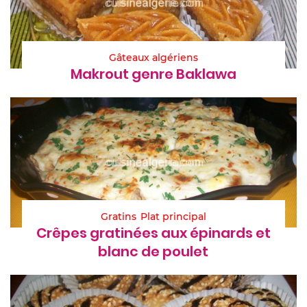
Gâteaux algériens
Makrout genre Baklawa
Gratins
Plat principal
Crêpes gratinées aux épinards et
blanc de poulet