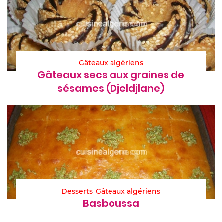
Gâteaux algériens
Gâteaux secs aux graines de
sésames (Djeldjlane)
Desserts
Gâteaux algériens
Basboussa