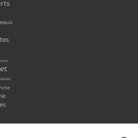
rts
eaux
tes
vrons
et
Sablés
anche
ne
les