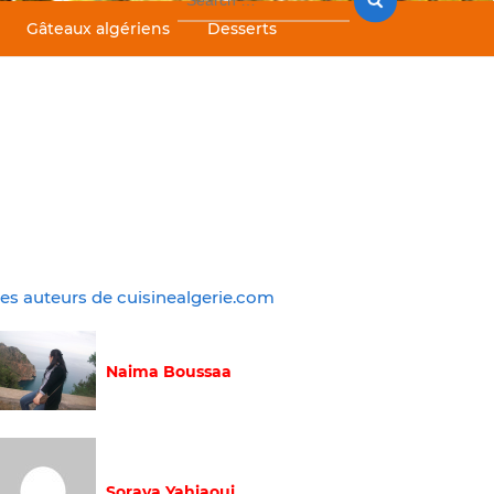
for:
Gâteaux algériens
Desserts
es auteurs de cuisinealgerie.com
Naima Boussaa
Soraya Yahiaoui