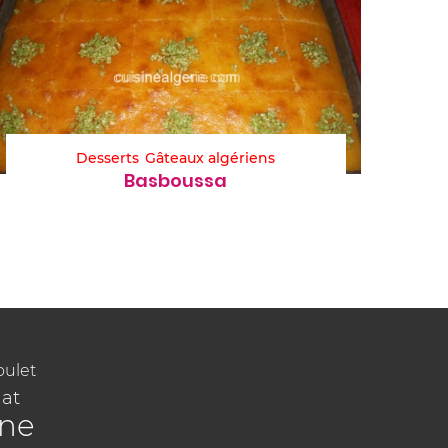
Desserts
Gâteaux algériens
Basboussa
oulet
at
ine