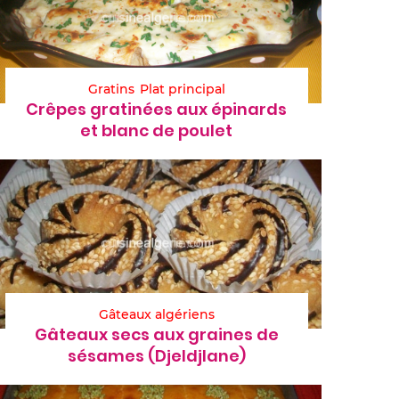
Gratins
Plat principal
Crêpes gratinées aux épinards
et blanc de poulet
Gâteaux algériens
Gâteaux secs aux graines de
sésames (Djeldjlane)