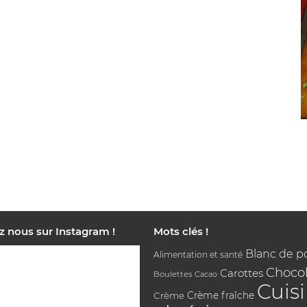
z nous sur Instagram !
Mots clés !
Blanc de p
Alimentation et santé
Chocol
Carottes
Boulettes
Cacao
Cuis
Crème
Crème fraîche