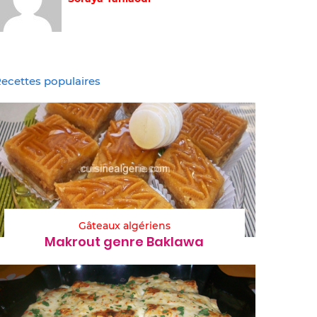
ecettes populaires
Gâteaux algériens
Makrout genre Baklawa