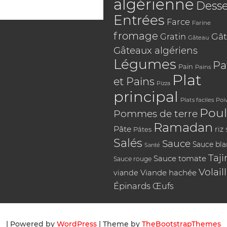
algérienne
Desse
Entrées
Farce
Farine
fromage
Gât
Gratin
Gâteau
Gâteaux algériens
Légumes
Pa
Pain
Pains
Plat
et Pains
Pizza
principal
Plats faciles
Poi
Poul
Pommes de terre
Ramadan
Pâte
riz
Pâtes
Salés
Sauce
Sauce bl
Santé
Taji
Sauce tomate
Sauce rouge
Volail
Viande hachée
viande
Épinards
Œufs
| Powered by
WordPress
| Theme by
TheBootstrapThemes