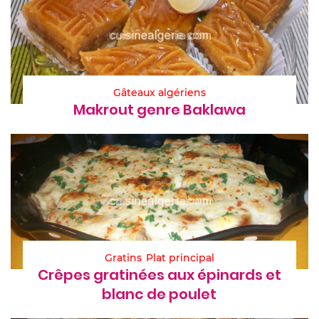
Gâteaux algériens
Makrout genre Baklawa
Gratins
Plat principal
Crêpes gratinées aux épinards et
blanc de poulet