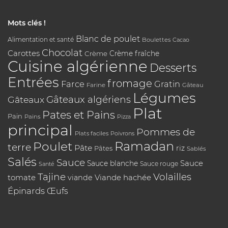
Mots clés !
Blanc de poulet
Alimentation et santé
Boulettes
Cacao
Chocolat
Carottes
Crème
Crème fraîche
Cuisine algérienne
Desserts
Entrées
fromage
Farce
Gratin
Farine
Gâteau
Légumes
Gâteaux algériens
Gâteaux
Plat
Pates et Pains
Pain
Pains
Pizza
principal
Pommes de
Plats faciles
Poivrons
Poulet
Ramadan
terre
Pâte
riz
Pâtes
Sablés
Salés
Sauce
Sauce
Sauce blanche
Sauce rouge
Santé
Tajine
Volailles
tomate
Viande hachée
viande
Épinards
Œufs