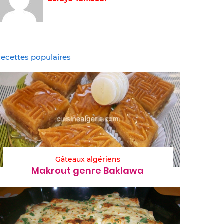
ecettes populaires
Gâteaux algériens
Makrout genre Baklawa