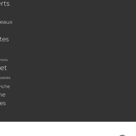
rts
eaux
tes
vrons
et
Sablés
anche
ne
les