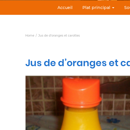
Accueil
Plat principal
So
Home
Jus de d’oranges et carottes
Jus de d’oranges et c