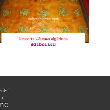
Desserts
Gâteaux algériens
Basboussa
oulet
at
ine