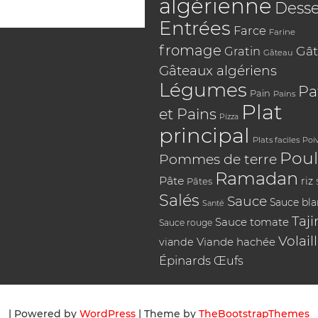
algérienne
Desse
Entrées
Farce
Farine
fromage
Gât
Gratin
Gâteau
Gâteaux algériens
Légumes
Pa
Pain
Pains
Plat
et Pains
Pizza
principal
Plats faciles
Poi
Poul
Pommes de terre
Ramadan
Pâte
riz
Pâtes
Salés
Sauce
Sauce bl
Santé
Taji
Sauce tomate
Sauce rouge
Volail
Viande hachée
viande
Épinards
Œufs
| Powered by
WordPress
| Theme by
TheBootstrapThemes