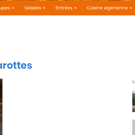
upes
Salades
Entrées
Cuisine algérienne
arottes
L