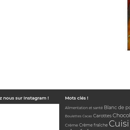
z nous sur Instagram !
Mots clés !
Blanc de p
Alimentation et santé
Chocol
Carottes
Boulettes
Cacao
Cuis
Crème
Crème fraîche