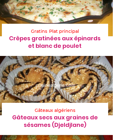
Gratins
Plat principal
Crêpes gratinées aux épinards
et blanc de poulet
Gâteaux algériens
Gâteaux secs aux graines de
sésames (Djeldjlane)