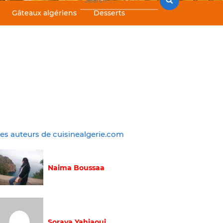
for:
Gâteaux algériens
Desserts
es auteurs de cuisinealgerie.com
Naima Boussaa
Soraya Yahiaoui