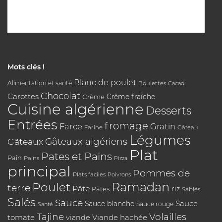
Mots clés !
Blanc de poulet
Alimentation et santé
Boulettes
Cacao
Chocolat
Carottes
Crème
Crème fraîche
Cuisine algérienne
Desserts
Entrées
fromage
Farce
Gratin
Farine
Gâteau
Légumes
Gâteaux algériens
Gâteaux
Plat
Pates et Pains
Pain
Pains
Pizza
principal
Pommes de
Plats faciles
Poivrons
Poulet
Ramadan
terre
Pâte
riz
Pâtes
Sablés
Salés
Sauce
Sauce
Sauce blanche
Sauce rouge
Santé
Tajine
Volailles
tomate
Viande hachée
viande