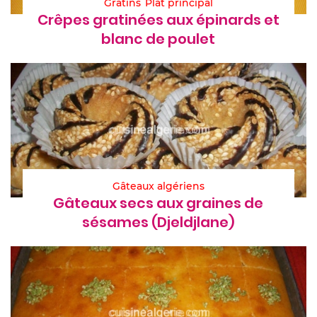
Gratins
Plat principal
Crêpes gratinées aux épinards et
blanc de poulet
Gâteaux algériens
Gâteaux secs aux graines de
sésames (Djeldjlane)