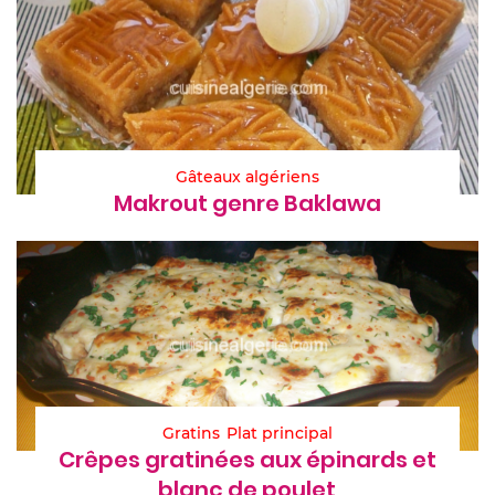
Gâteaux algériens
Makrout genre Baklawa
Gratins
Plat principal
Crêpes gratinées aux épinards et
blanc de poulet