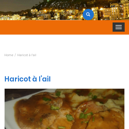
Search
for:
Toggle 
Home
Haricot à l’ail
Haricot à l’ail