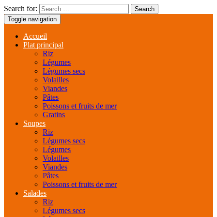
Search for:
Toggle navigation
Accueil
Plat principal
Riz
Légumes
Légumes secs
Volailles
Viandes
Pâtes
Poissons et fruits de mer
Gratins
Soupes
Riz
Légumes secs
Légumes
Volailles
Viandes
Pâtes
Poissons et fruits de mer
Salades
Riz
Légumes secs