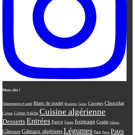
Mots clés !
Chocolat
Blanc de poulet
Carottes
Alimentation et santé
Boulettes
Cacao
Cuisine algérienne
Crème
Crème fraîche
Entrées
Desserts
fromage
Farce
Gratin
Farine
Gâteau
Légumes
Pates
Gâteaux algériens
Gâteaux
Pain
Pains