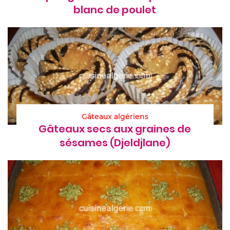
blanc de poulet
Gâteaux algériens
Gâteaux secs aux graines de
sésames (Djeldjlane)