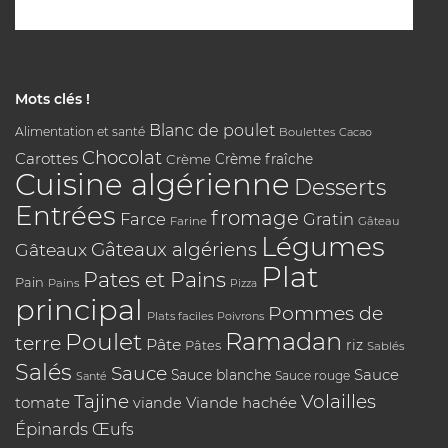
Mots clés !
Blanc de poulet
Alimentation et santé
Boulettes
Cacao
Chocolat
Carottes
Crème
Crème fraîche
Cuisine algérienne
Desserts
Entrées
fromage
Farce
Gratin
Farine
Gâteau
Légumes
Gâteaux algériens
Gâteaux
Plat
Pates et Pains
Pain
Pains
Pizza
principal
Pommes de
Plats faciles
Poivrons
Poulet
Ramadan
terre
Pâte
riz
Pâtes
Sablés
Salés
Sauce
Sauce
Sauce blanche
Sauce rouge
Santé
Tajine
Volailles
tomate
Viande hachée
viande
Épinards
Œufs