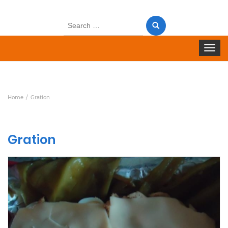
Search
for:
Toggle 
Home
Gration
Gration