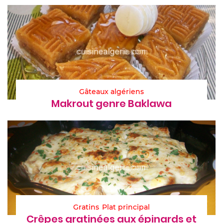
Gâteaux algériens
Makrout genre Baklawa
Gratins
Plat principal
Crêpes gratinées aux épinards et