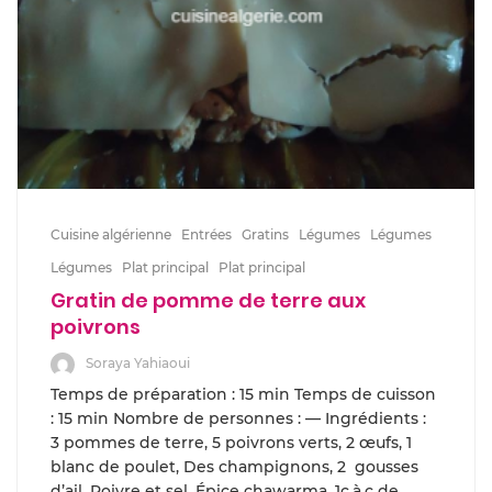
Cuisine algérienne
Entrées
Gratins
Légumes
Légumes
Légumes
Plat principal
Plat principal
Gratin de pomme de terre aux
poivrons
Soraya Yahiaoui
Temps de préparation : 15 min Temps de cuisson
: 15 min Nombre de personnes : — Ingrédients :
3 pommes de terre, 5 poivrons verts, 2 œufs, 1
blanc de poulet, Des champignons, 2 gousses
d’ail, Poivre et sel, Épice chawarma, 1c.à.c de