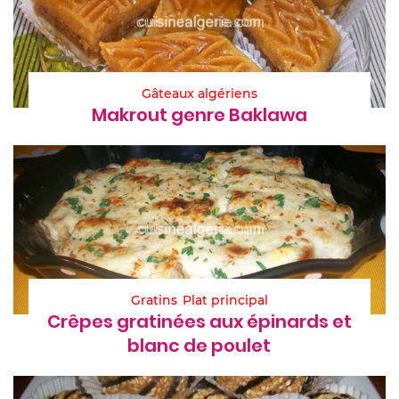
Gâteaux algériens
Makrout genre Baklawa
Gratins
Plat principal
Crêpes gratinées aux épinards et
blanc de poulet