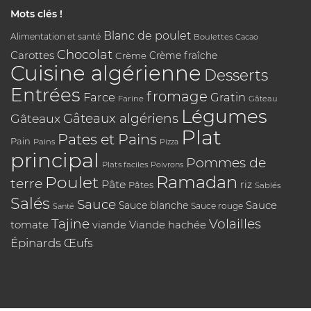
Mots clés !
Blanc de poulet
Alimentation et santé
Boulettes
Cacao
Chocolat
Carottes
Crème
Crème fraîche
Cuisine algérienne
Desserts
Entrées
fromage
Farce
Gratin
Farine
Gâteau
Légumes
Gâteaux algériens
Gâteaux
Plat
Pates et Pains
Pain
Pains
Pizza
principal
Pommes de
Plats faciles
Poivrons
Poulet
Ramadan
terre
Pâte
riz
Pâtes
Sablés
Salés
Sauce
Sauce
Sauce blanche
Sauce rouge
Santé
Tajine
Volailles
tomate
Viande hachée
viande
Épinards
Œufs