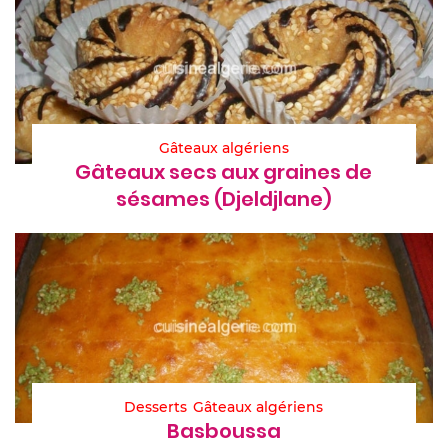
Gâteaux algériens
Gâteaux secs aux graines de
sésames (Djeldjlane)
Desserts
Gâteaux algériens
Basboussa