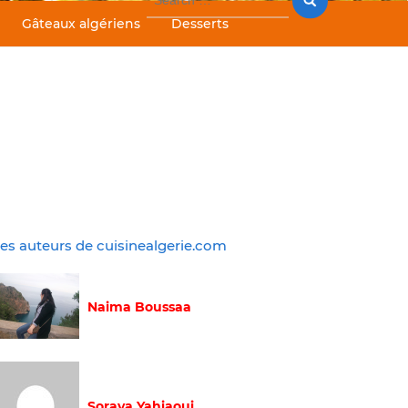
for:
Gâteaux algériens
Desserts
es auteurs de cuisinealgerie.com
Naima Boussaa
Soraya Yahiaoui