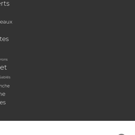
rts
eaux
tes
vrons
et
Sablés
anche
ne
les