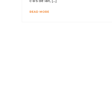
c-à-s de lait, […]
READ MORE