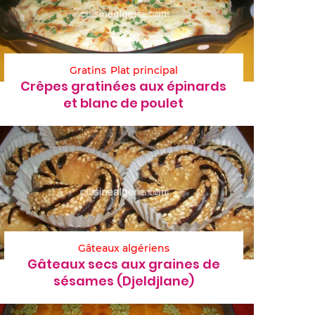
Gratins
Plat principal
Crêpes gratinées aux épinards
et blanc de poulet
Gâteaux algériens
Gâteaux secs aux graines de
sésames (Djeldjlane)