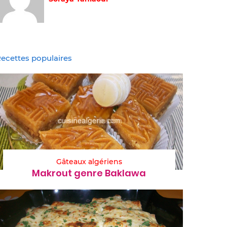
ecettes populaires
Gâteaux algériens
Makrout genre Baklawa