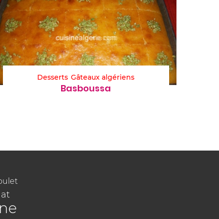
Desserts
Gâteaux algériens
Basboussa
oulet
at
ine