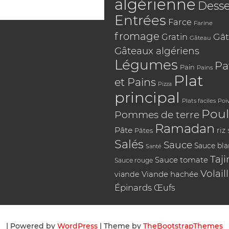
algérienne
Desse
Entrées
Farce
Farine
fromage
Gât
Gratin
Gâteau
Gâteaux algériens
Légumes
Pa
Pain
Pains
Plat
et Pains
Pizza
principal
Plats faciles
Poi
Poul
Pommes de terre
Ramadan
Pâte
riz
Pâtes
Salés
Sauce
Sauce bl
Santé
Taji
Sauce tomate
Sauce rouge
Volail
Viande hachée
viande
Épinards
Œufs
| Powered by
WordPress
| Theme by
TheBootstrapThemes