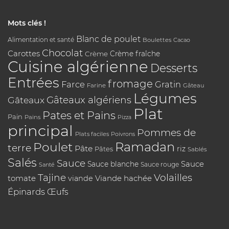
Mots clés !
Blanc de poulet
Alimentation et santé
Boulettes
Cacao
Chocolat
Carottes
Crème
Crème fraîche
Cuisine algérienne
Desserts
Entrées
fromage
Farce
Gratin
Farine
Gâteau
Légumes
Gâteaux algériens
Gâteaux
Plat
Pates et Pains
Pain
Pains
Pizza
principal
Pommes de
Plats faciles
Poivrons
Poulet
Ramadan
terre
Pâte
riz
Pâtes
Sablés
Salés
Sauce
Sauce
Sauce blanche
Sauce rouge
Santé
Tajine
Volailles
tomate
Viande hachée
viande
Épinards
Œufs