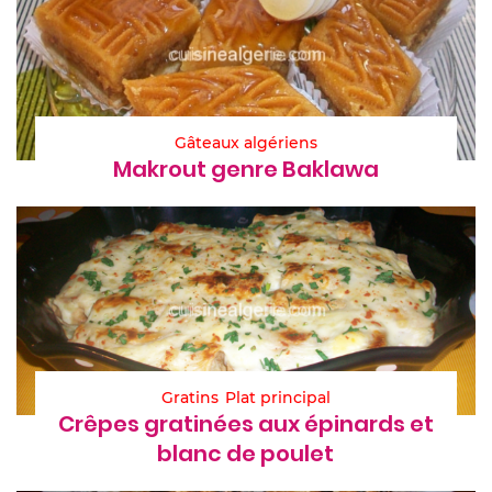
Gâteaux algériens
Makrout genre Baklawa
Gratins
Plat principal
Crêpes gratinées aux épinards et
blanc de poulet