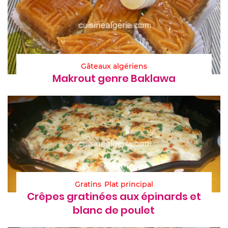
Gâteaux algériens
Makrout genre Baklawa
Gratins
Plat principal
Crêpes gratinées aux épinards et
blanc de poulet