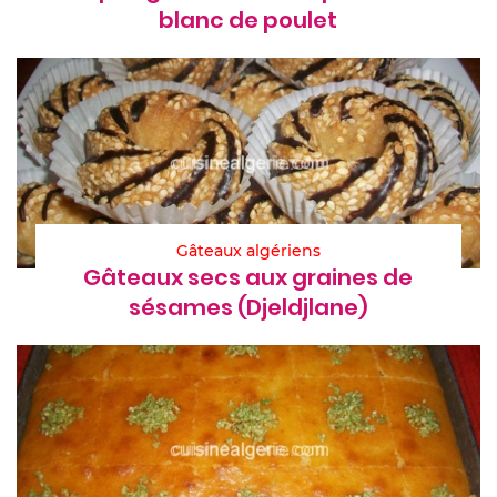
blanc de poulet
Gâteaux algériens
Gâteaux secs aux graines de
sésames (Djeldjlane)