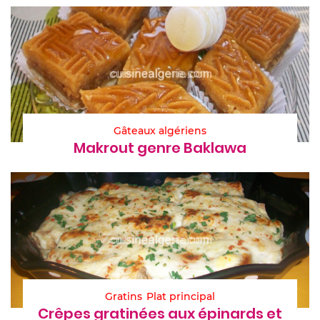
Gâteaux algériens
Makrout genre Baklawa
Gratins
Plat principal
Crêpes gratinées aux épinards et