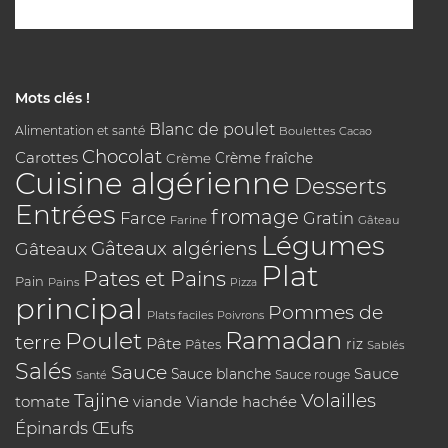
Mots clés !
Blanc de poulet
Alimentation et santé
Boulettes
Cacao
Chocolat
Carottes
Crème
Crème fraîche
Cuisine algérienne
Desserts
Entrées
fromage
Farce
Gratin
Farine
Gâteau
Légumes
Gâteaux algériens
Gâteaux
Plat
Pates et Pains
Pain
Pains
Pizza
principal
Pommes de
Plats faciles
Poivrons
Poulet
Ramadan
terre
Pâte
riz
Pâtes
Sablés
Salés
Sauce
Sauce
Sauce blanche
Sauce rouge
Santé
Tajine
Volailles
tomate
Viande hachée
viande
Épinards
Œufs